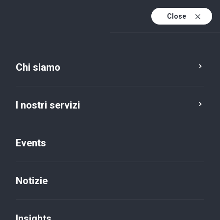
Close
It
It (active)
En
Chi siamo
I nostri professionisti
I nostri servizi
Daiana Casella
Senior
Events
Milano, Via Antonio da Recanate
Audit
Notizie
T: +39 342 6715100
E:
dcasella@bakertilly.it
Contattaci
Insights