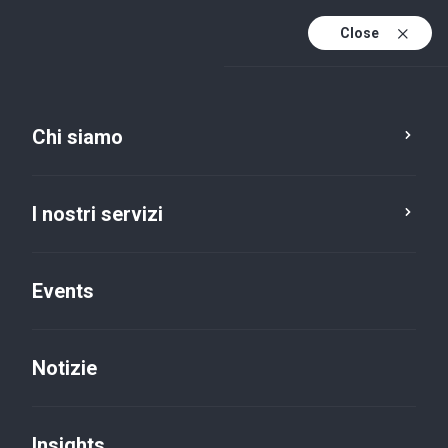
Close
It
It (active)
En
Chi siamo
I nostri servizi
Events
Privacy Policies
Notizie
Insights