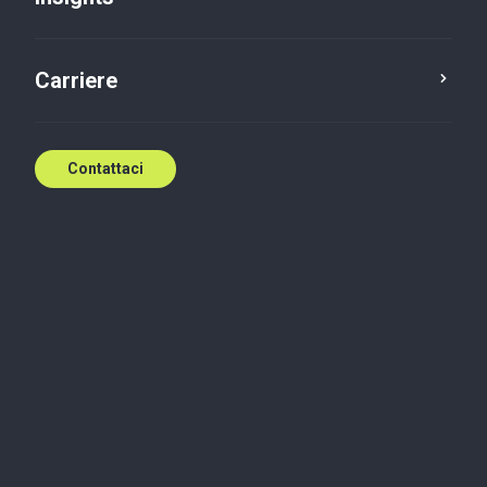
Carriere
Contattaci
Informative privacy
Audit
Informativa sul trattamento sui dati personali -
Circolarizzazioni
leggi di più