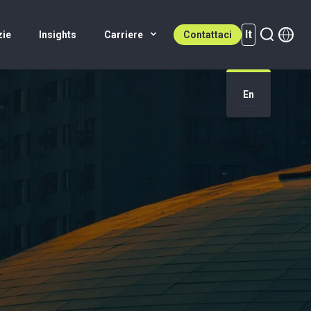
It
zie
Insights
Carriere
Contattaci
It (active)
En